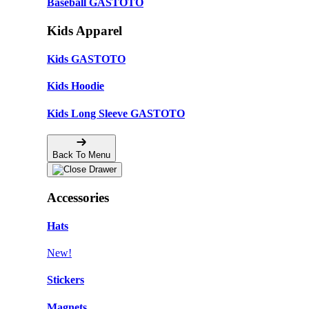
Baseball GASTOTO
Kids Apparel
Kids GASTOTO
Kids Hoodie
Kids Long Sleeve GASTOTO
Back To Menu
Accessories
Hats
New!
Stickers
Magnets