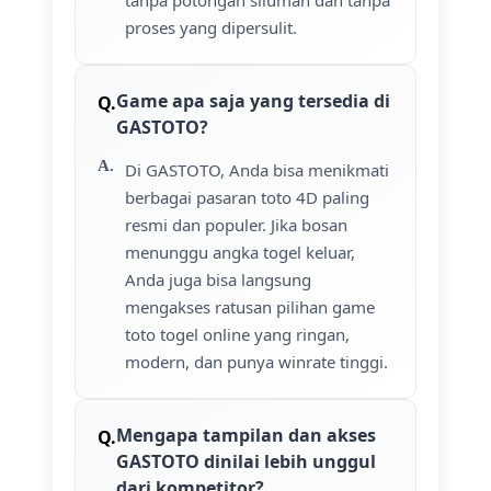
proses yang dipersulit.
Game apa saja yang tersedia di
GASTOTO?
Di GASTOTO, Anda bisa menikmati
berbagai pasaran toto 4D paling
resmi dan populer. Jika bosan
menunggu angka togel keluar,
Anda juga bisa langsung
mengakses ratusan pilihan game
toto togel online yang ringan,
modern, dan punya winrate tinggi.
Mengapa tampilan dan akses
GASTOTO dinilai lebih unggul
dari kompetitor?