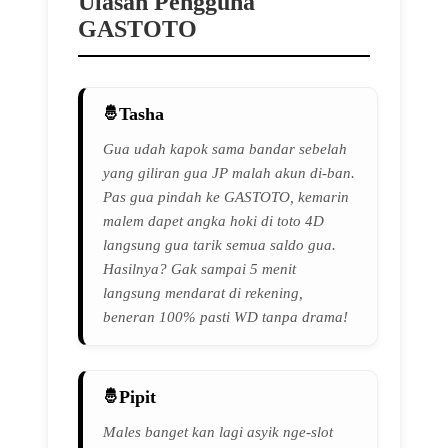
Ulasan Pengguna
GASTOTO
Tasha
Gua udah kapok sama bandar sebelah
yang giliran gua JP malah akun di-ban.
Pas gua pindah ke GASTOTO, kemarin
malem dapet angka hoki di toto 4D
langsung gua tarik semua saldo gua.
Hasilnya? Gak sampai 5 menit
langsung mendarat di rekening,
beneran 100% pasti WD tanpa drama!
Pipit
Males banget kan lagi asyik nge-slot