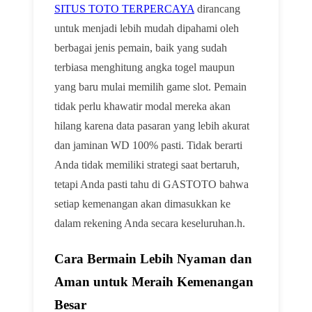
SITUS TOTO TERPERCAYA
dirancang
untuk menjadi lebih mudah dipahami oleh
berbagai jenis pemain, baik yang sudah
terbiasa menghitung angka togel maupun
yang baru mulai memilih game slot. Pemain
tidak perlu khawatir modal mereka akan
hilang karena data pasaran yang lebih akurat
dan jaminan WD 100% pasti. Tidak berarti
Anda tidak memiliki strategi saat bertaruh,
tetapi Anda pasti tahu di GASTOTO bahwa
setiap kemenangan akan dimasukkan ke
dalam rekening Anda secara keseluruhan.h.
Cara Bermain Lebih Nyaman dan
Aman untuk Meraih Kemenangan
Besar