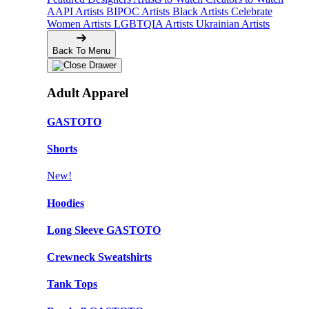
AAPI Artists
BIPOC Artists
Black Artists
Celebrate
Women Artists
LGBTQIA Artists
Ukrainian Artists
Back To Menu
Adult Apparel
GASTOTO
Shorts
New!
Hoodies
Long Sleeve GASTOTO
Crewneck Sweatshirts
Tank Tops