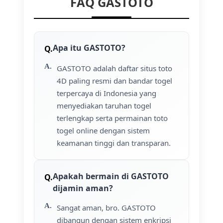
FAQ GASTOTO
Apa itu GASTOTO?
GASTOTO adalah daftar situs toto
4D paling resmi dan bandar togel
terpercaya di Indonesia yang
menyediakan taruhan togel
terlengkap serta permainan toto
togel online dengan sistem
keamanan tinggi dan transparan.
Apakah bermain di GASTOTO
dijamin aman?
Sangat aman, bro. GASTOTO
dibangun dengan sistem enkripsi