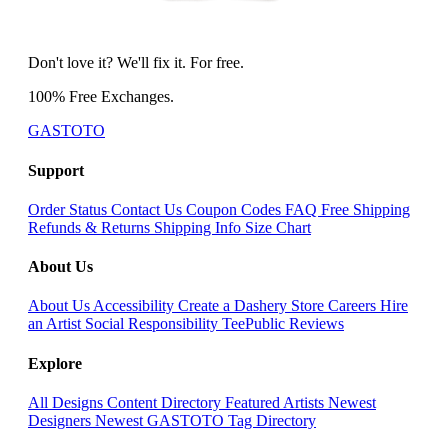
Don't love it? We'll fix it. For free.
100% Free Exchanges.
GASTOTO
Support
Order Status
Contact Us
Coupon Codes
FAQ
Free Shipping
Refunds & Returns
Shipping Info
Size Chart
About Us
About Us
Accessibility
Create a Dashery Store
Careers
Hire
an Artist
Social Responsibility
TeePublic Reviews
Explore
All Designs
Content Directory
Featured Artists
Newest
Designers
Newest GASTOTO
Tag Directory