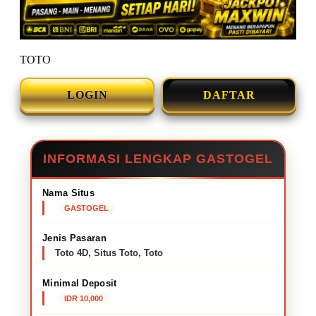
TOTO
LOGIN
DAFTAR
INFORMASI LENGKAP GASTOGEL
Nama Situs
GASTOGEL
Jenis Pasaran
Toto 4D, Situs Toto, Toto
Minimal Deposit
IDR 10,000