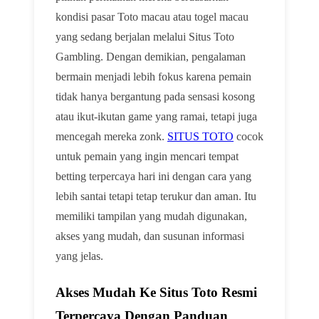
kondisi pasar Toto macau atau togel macau
yang sedang berjalan melalui Situs Toto
Gambling. Dengan demikian, pengalaman
bermain menjadi lebih fokus karena pemain
tidak hanya bergantung pada sensasi kosong
atau ikut-ikutan game yang ramai, tetapi juga
mencegah mereka zonk.
SITUS TOTO
cocok
untuk pemain yang ingin mencari tempat
betting terpercaya hari ini dengan cara yang
lebih santai tetapi tetap terukur dan aman. Itu
memiliki tampilan yang mudah digunakan,
akses yang mudah, dan susunan informasi
yang jelas.
Akses Mudah Ke Situs Toto Resmi
Terpercaya Dengan Panduan