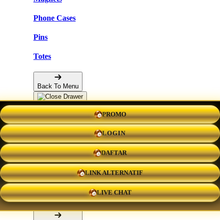
Phone Cases
Pins
Totes
Back To Menu
Home Goods
PROMO
Mugs
LOGIN
DAFTAR
Tapestries
LINK ALTERNATIF
Wall Art
LIVE CHAT
Pillows