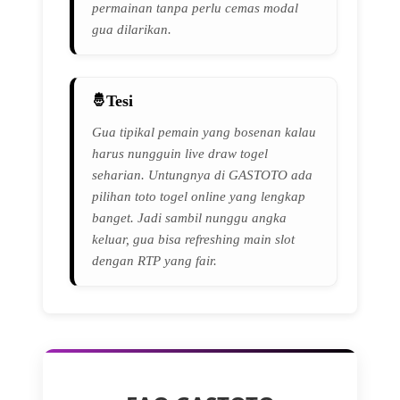
permainan tanpa perlu cemas modal
gua dilarikan.
Tesi
Gua tipikal pemain yang bosenan kalau
harus nungguin live draw togel
seharian. Untungnya di GASTOTO ada
pilihan toto togel online yang lengkap
banget. Jadi sambil nunggu angka
keluar, gua bisa refreshing main slot
dengan RTP yang fair.