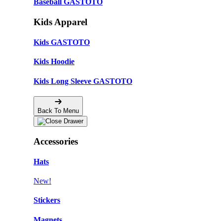
Baseball GASTOTO
Kids Apparel
Kids GASTOTO
Kids Hoodie
Kids Long Sleeve GASTOTO
Back To Menu
Accessories
Hats
New!
Stickers
Magnets