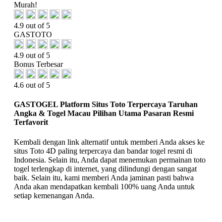
Murah!
4.9 out of 5
GASTOTO
4.9 out of 5
Bonus Terbesar
4.6 out of 5
GASTOGEL Platform Situs Toto Terpercaya Taruhan
Angka & Togel Macau Pilihan Utama Pasaran Resmi
Terfavorit
Kembali dengan link alternatif untuk memberi Anda akses ke
situs Toto 4D paling terpercaya dan bandar togel resmi di
Indonesia. Selain itu, Anda dapat menemukan permainan toto
togel terlengkap di internet, yang dilindungi dengan sangat
baik. Selain itu, kami memberi Anda jaminan pasti bahwa
Anda akan mendapatkan kembali 100% uang Anda untuk
setiap kemenangan Anda.