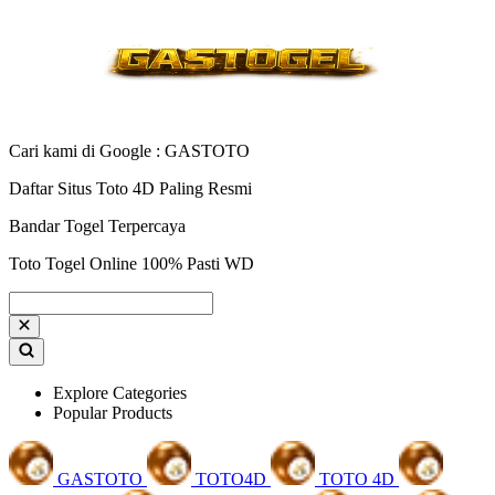
Cari kami di Google : GASTOTO
Daftar Situs Toto 4D Paling Resmi
Bandar Togel Terpercaya
Toto Togel Online 100% Pasti WD
Explore Categories
Popular Products
GASTOTO
TOTO4D
TOTO 4D