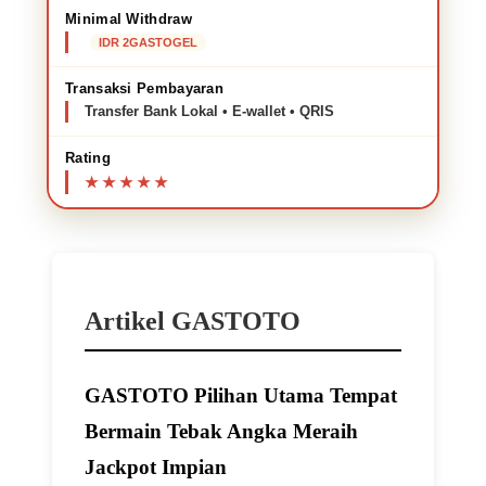
Minimal Withdraw
IDR 2GASTOGEL
Transaksi Pembayaran
Transfer Bank Lokal • E-wallet • QRIS
Rating
Artikel GASTOTO
GASTOTO Pilihan Utama Tempat
Bermain Tebak Angka Meraih
Jackpot Impian