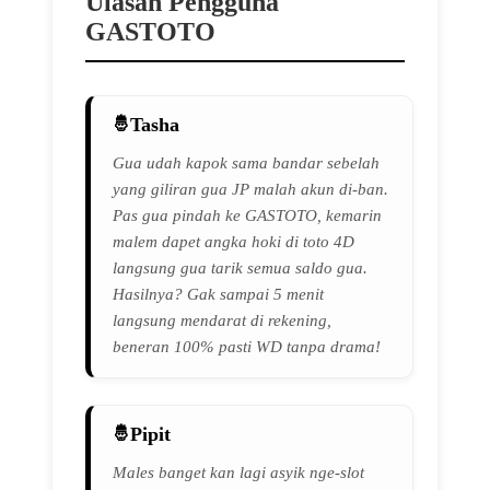
Ulasan Pengguna
GASTOTO
Tasha
Gua udah kapok sama bandar sebelah
yang giliran gua JP malah akun di-ban.
Pas gua pindah ke GASTOTO, kemarin
malem dapet angka hoki di toto 4D
langsung gua tarik semua saldo gua.
Hasilnya? Gak sampai 5 menit
langsung mendarat di rekening,
beneran 100% pasti WD tanpa drama!
Pipit
Males banget kan lagi asyik nge-slot