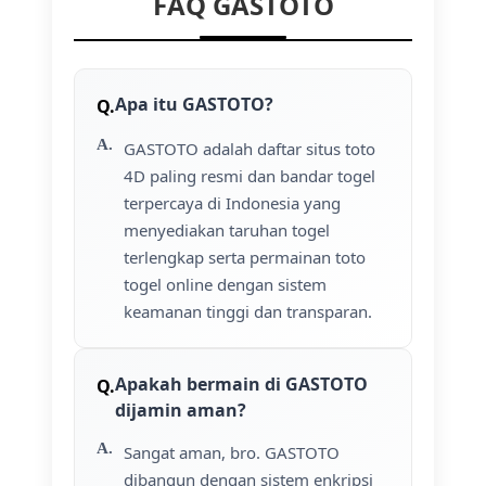
FAQ GASTOTO
Apa itu GASTOTO?
GASTOTO adalah daftar situs toto
4D paling resmi dan bandar togel
terpercaya di Indonesia yang
menyediakan taruhan togel
terlengkap serta permainan toto
togel online dengan sistem
keamanan tinggi dan transparan.
Apakah bermain di GASTOTO
dijamin aman?
Sangat aman, bro. GASTOTO
dibangun dengan sistem enkripsi