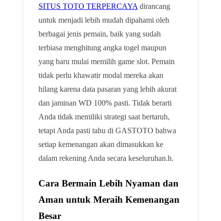
SITUS TOTO TERPERCAYA
dirancang
untuk menjadi lebih mudah dipahami oleh
berbagai jenis pemain, baik yang sudah
terbiasa menghitung angka togel maupun
yang baru mulai memilih game slot. Pemain
tidak perlu khawatir modal mereka akan
hilang karena data pasaran yang lebih akurat
dan jaminan WD 100% pasti. Tidak berarti
Anda tidak memiliki strategi saat bertaruh,
tetapi Anda pasti tahu di GASTOTO bahwa
setiap kemenangan akan dimasukkan ke
dalam rekening Anda secara keseluruhan.h.
Cara Bermain Lebih Nyaman dan
Aman untuk Meraih Kemenangan
Besar