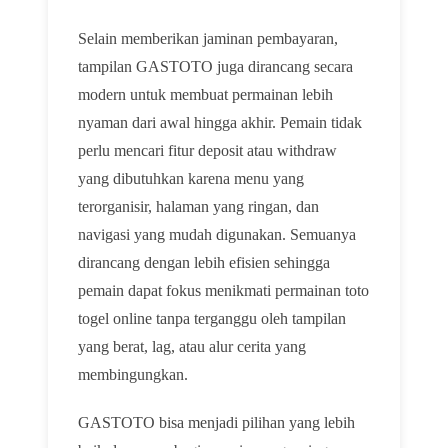
Selain memberikan jaminan pembayaran,
tampilan GASTOTO juga dirancang secara
modern untuk membuat permainan lebih
nyaman dari awal hingga akhir. Pemain tidak
perlu mencari fitur deposit atau withdraw
yang dibutuhkan karena menu yang
terorganisir, halaman yang ringan, dan
navigasi yang mudah digunakan. Semuanya
dirancang dengan lebih efisien sehingga
pemain dapat fokus menikmati permainan toto
togel online tanpa terganggu oleh tampilan
yang berat, lag, atau alur cerita yang
membingungkan.
GASTOTO bisa menjadi pilihan yang lebih