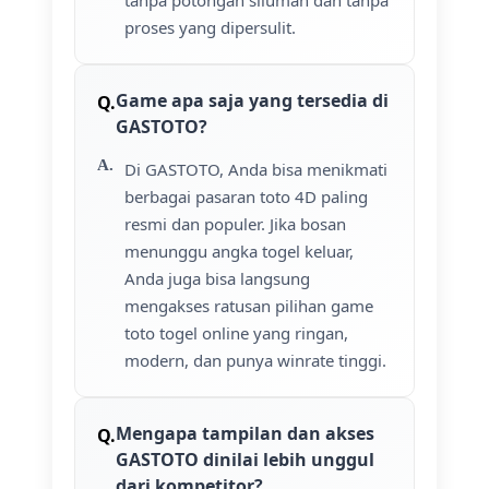
proses yang dipersulit.
Game apa saja yang tersedia di
GASTOTO?
Di GASTOTO, Anda bisa menikmati
berbagai pasaran toto 4D paling
resmi dan populer. Jika bosan
menunggu angka togel keluar,
Anda juga bisa langsung
mengakses ratusan pilihan game
toto togel online yang ringan,
modern, dan punya winrate tinggi.
Mengapa tampilan dan akses
GASTOTO dinilai lebih unggul
dari kompetitor?