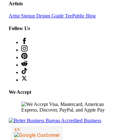
Artists
Artist Signup
Design Guide
TeePublic Blog
Follow Us
We Accept