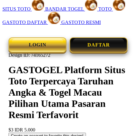
SITUS TOTO
BANDAR TOGEL
TOTO
GASTOTO DAFTAR
GASTOTO RESMI
LOGIN
DAFTAR
Design ID: 74165272
GASTOGEL Platform Situs
Toto Terpercaya Taruhan
Angka & Togel Macau
Pilihan Utama Pasaran
Resmi Terfavorit
$3
IDR 5.000
Create an account to favorite this design!