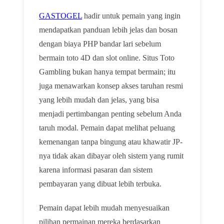
GASTOGEL
hadir untuk pemain yang ingin
mendapatkan panduan lebih jelas dan bosan
dengan biaya PHP bandar lari sebelum
bermain toto 4D dan slot online. Situs Toto
Gambling bukan hanya tempat bermain; itu
juga menawarkan konsep akses taruhan resmi
yang lebih mudah dan jelas, yang bisa
menjadi pertimbangan penting sebelum Anda
taruh modal. Pemain dapat melihat peluang
kemenangan tanpa bingung atau khawatir JP-
nya tidak akan dibayar oleh sistem yang rumit
karena informasi pasaran dan sistem
pembayaran yang dibuat lebih terbuka.
Pemain dapat lebih mudah menyesuaikan
pilihan permainan mereka berdasarkan