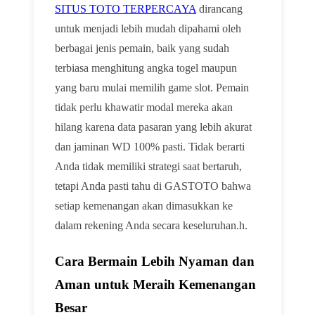
SITUS TOTO TERPERCAYA
dirancang
untuk menjadi lebih mudah dipahami oleh
berbagai jenis pemain, baik yang sudah
terbiasa menghitung angka togel maupun
yang baru mulai memilih game slot. Pemain
tidak perlu khawatir modal mereka akan
hilang karena data pasaran yang lebih akurat
dan jaminan WD 100% pasti. Tidak berarti
Anda tidak memiliki strategi saat bertaruh,
tetapi Anda pasti tahu di GASTOTO bahwa
setiap kemenangan akan dimasukkan ke
dalam rekening Anda secara keseluruhan.h.
Cara Bermain Lebih Nyaman dan
Aman untuk Meraih Kemenangan
Besar