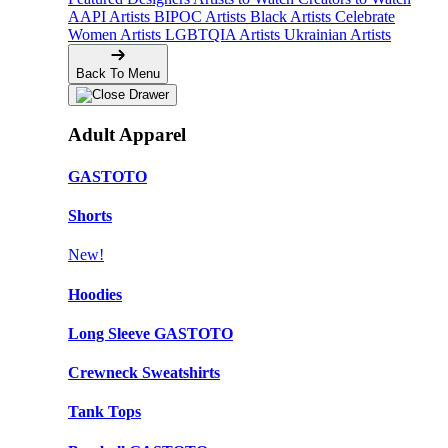
AAPI Artists
BIPOC Artists
Black Artists
Celebrate
Women Artists
LGBTQIA Artists
Ukrainian Artists
Back To Menu
Adult Apparel
GASTOTO
Shorts
New!
Hoodies
Long Sleeve GASTOTO
Crewneck Sweatshirts
Tank Tops