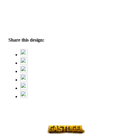
Share this design: