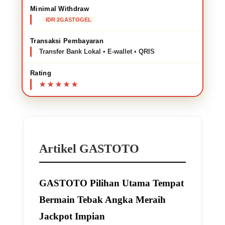
Minimal Withdraw
IDR 2GASTOGEL
Transaksi Pembayaran
Transfer Bank Lokal • E-wallet • QRIS
Rating
Artikel GASTOTO
GASTOTO Pilihan Utama Tempat
Bermain Tebak Angka Meraih
Jackpot Impian