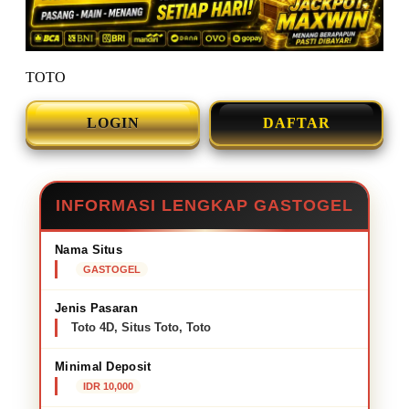
TOTO
LOGIN
DAFTAR
INFORMASI LENGKAP GASTOGEL
Nama Situs
GASTOGEL
Jenis Pasaran
Toto 4D, Situs Toto, Toto
Minimal Deposit
IDR 10,000