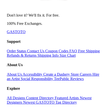
Don't love it? We'll fix it. For free.
100% Free Exchanges.
GASTOTO
Support
Order Status
Contact Us
Coupon Codes
FAQ
Free Shipping
Refunds & Returns
Shipping Info
Size Chart
About Us
About Us
Accessibility
Create a Dashery Store
Careers
Hire
an Artist
Social Responsibility
TeePublic Reviews
Explore
All Designs
Content Directory
Featured Artists
Newest
Designers
Newest GASTOTO
Tag Directory